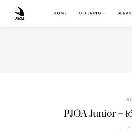
HOME
OFFERING
SERVI
B
PJOA Junior – ł
2