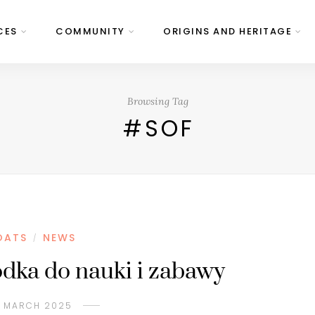
CES
COMMUNITY
ORIGINS AND HERITAGE
Browsing Tag
#SOF
OATS
NEWS
/
ódka do nauki i zabawy
1 MARCH 2025