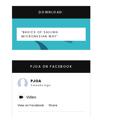
DOWNLOAD:
"BASICS OF SAILING
MICRONESIAN WAY"
PJOA ON FACEBOOK
PJOA
3 weeks ago
Video
View on Facebook
·
Share