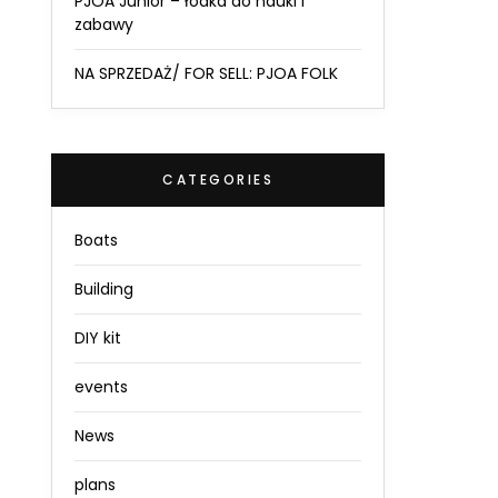
PJOA Junior – łódka do nauki i
zabawy
NA SPRZEDAŻ/ FOR SELL: PJOA FOLK
CATEGORIES
Boats
Building
DIY kit
events
News
plans