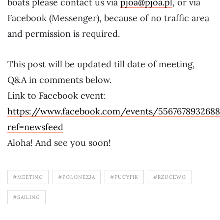
boats please contact us via
pjoa@pjoa.pl
, or via
Facebook (Messenger), because of no traffic area
and permission is required.
This post will be updated till date of meeting,
Q&A in comments below.
Link to Facebook event:
https://www.facebook.com/events/5567678932688
ref=newsfeed
Aloha! And see you soon!
#MEETING
#POLONEZJA
#PUCYFIK
#RZUCEWO
#SAILING