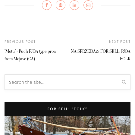
PREVIOUS POST
NEXT POST
"Motu" - Puch PJOA type proa
NA SPRZEDAŻ/ FOR SELL: PJOA
from Mojave (CA)
FOLK
FOR SELL: “FOLK”